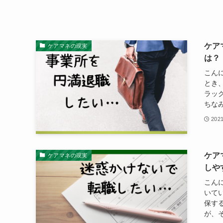
ケア
ケアマネの現実
は？
こん
とき
ラッ
ちなみ
202
ケア
ケアマネの現実
しや
こん
いて
保す
が、そ