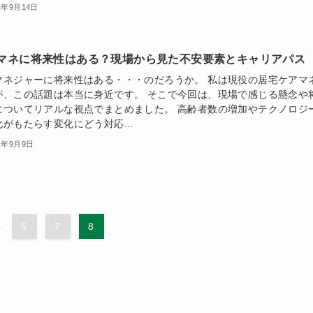
1年9月14日
マネに将来性はある？現場から見た不安要素とキャリアパス
マネジャーに将来性はある・・・のだろうか。 私は現役の居宅ケアマ
が、この話題は本当に身近です。 そこで今回は、現場で感じる懸念や
についてリアルな視点でまとめました。 高齢者数の増加やテクノロジ
がもたらす変化にどう対応...
1年9月9日
..
6
7
8