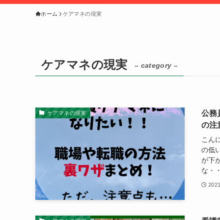
ホーム
ケアマネの現実
ケアマネの現実
– category –
公務
ケアマネの現実
の注
こん
の低
が下
な・・
202