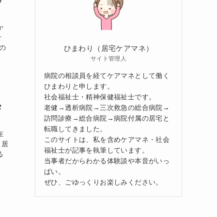
ッ
か
せ
の
ひまわり（居宅ケアマネ）
サイト管理人
病院の相談員を経てケアマネとして働く
ひまわりと申します。
社会福祉士・精神保健福祉士です。
メ
老健→透析病院→三次救急の総合病院→
訪問診療→総合病院→病院付属の居宅と
転職してきました。
在
このサイトは、私を含めケアマネ・社会
：居
福祉士が記事を執筆しています。
る
当事者だからわかる体験談や本音がいっ
ぱい。
ぜひ、ごゆっくりお楽しみください。