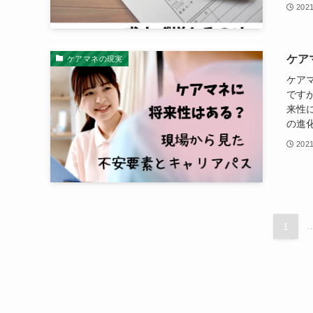
202
ケア
ケアマネの現実
ケア
です
来性
の進化
202
1
.