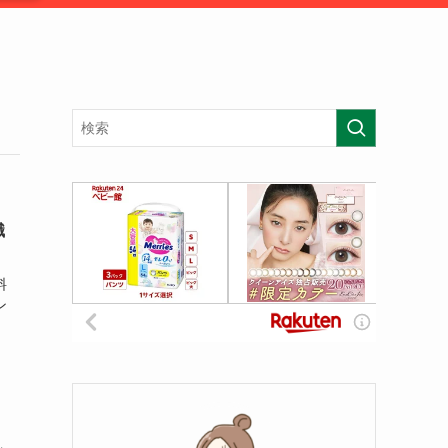
職
料
ン