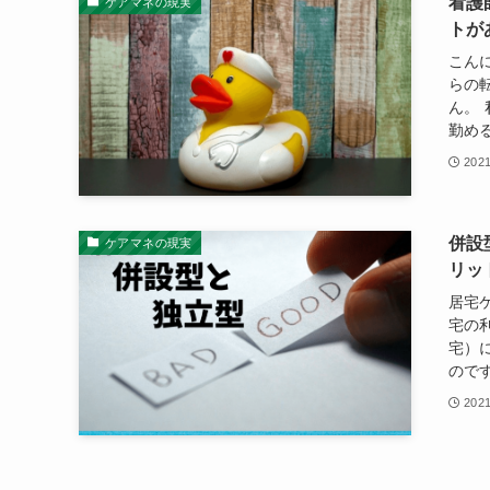
看護
ケアマネの現実
トが
こん
らの
ん。
勤める
202
併設
ケアマネの現実
リッ
居宅
宅の
宅）
のです
202