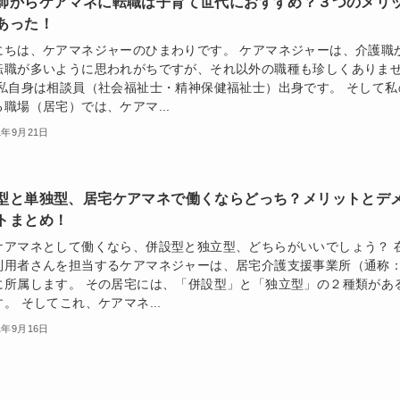
師からケアマネに転職は子育て世代におすすめ？３つのメリ
あった！
にちは、ケアマネジャーのひまわりです。 ケアマネジャーは、介護職
転職が多いように思われがちですが、それ以外の職種も珍しくありま
 私自身は相談員（社会福祉士・精神保健福祉士）出身です。 そして私
職場（居宅）では、ケアマ...
1年9月21日
型と単独型、居宅ケアマネで働くならどっち？メリットとデ
トまとめ！
ケアマネとして働くなら、併設型と独立型、どちらがいいでしょう？ 
利用者さんを担当するケアマネジャーは、居宅介護支援事業所（通称
に所属します。 その居宅には、「併設型」と「独立型」の２種類があ
。 そしてこれ、ケアマネ...
1年9月16日