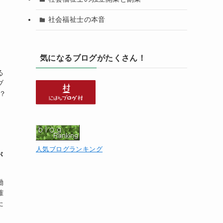
社会福祉士の本音
気になるブログがたくさん！
る
ブ
？
人気ブログランキング
が
働
確
た