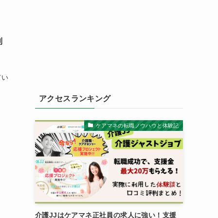
利
。
てい
。
アクセスランキング
ケアマネの転職ノウハウと体験記
介護JJはケアマネ正社員の求人に強い！支援