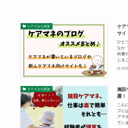
ケア
ケアマネの現実
サイ
ひと
なか
科書
じるこ
202
施設
ケアマネの現実
露！
こん
フに
アマ
ていま