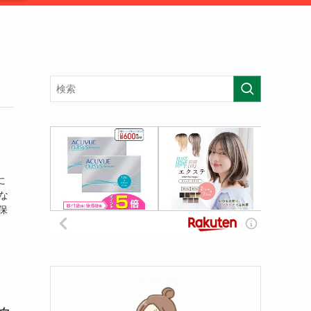
に
な
保