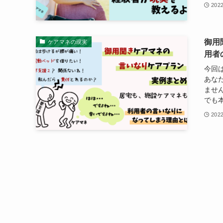
202
御用
ケアマネの現実
用者
今回
あな
ませ
でも本
202