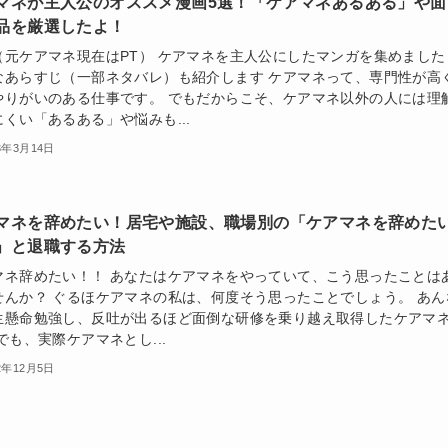
マネが主人公のオススメ漫画5選！「ケアマネあるある」や面
品を厳選したよ！
（元ケアマネ現在はPT） ケアマネを主人公にしたマンガを集めました
なあらすじ（一部ネタバレ）も紹介します ケアマネって、専門性が高
やりがいのある仕事です。 でもだからこそ、ケアマネ以外の人には理
くい「あるある」や悩みも...
3年3月14日
マネを辞めたい！居宅や施設、職場別の「ケアマネを辞めた
」と退職する方法
マネ辞めたい！！ あなたはケアマネをやっていて、こう思ったことは
せんか？ ぐるほケアマネの私は、何度そう思ったことでしょう。 あん
生懸命勉強し、反吐が出るほど面倒な研修を乗り越え取得したケアマ
でも、実際ケアマネとし...
2年12月5日