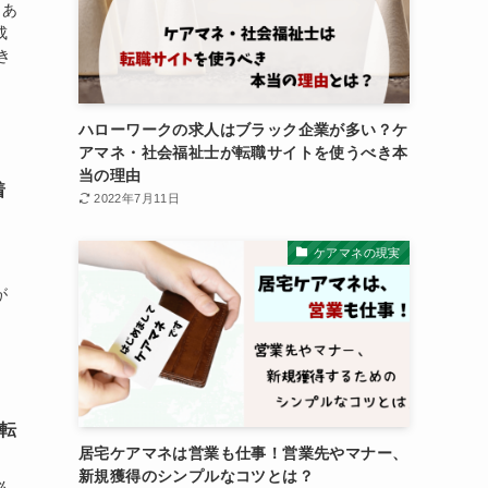
 あ
成
き
ハローワークの求人はブラック企業が多い？ケ
アマネ・社会福祉士が転職サイトを使うべき本
当の理由
着
2022年7月11日
ケアマネの現実
、
が
転
居宅ケアマネは営業も仕事！営業先やマナー、
新規獲得のシンプルなコツとは？