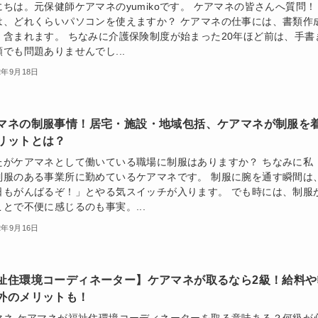
にちは。元保健師ケアマネのyumikoです。 ケアマネの皆さんへ質問！
は、どれくらいパソコンを使えますか？ ケアマネの仕事には、書類作
く含まれます。 ちなみに介護保険制度が始まった20年ほど前は、手書
でも問題ありませんでし...
2年9月18日
マネの制服事情！居宅・施設・地域包括、ケアマネが制服を
リットとは？
たがケアマネとして働いている職場に制服はありますか？ ちなみに私
制服のある事業所に勤めているケアマネです。 制服に腕を通す瞬間は
日もがんばるぞ！」とやる気スイッチが入ります。 でも時には、制服
ことで不便に感じるのも事実。...
2年9月16日
祉住環境コーディネーター】ケアマネが取るなら2級！給料や
外のメリットも！