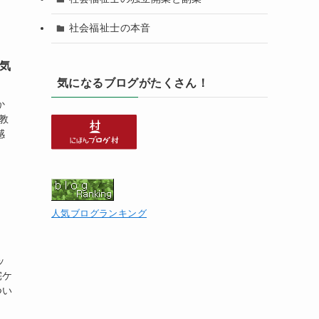
社会福祉士の本音
気
気になるブログがたくさん！
か
教
感
人気ブログランキング
ッ
宅ケ
つい