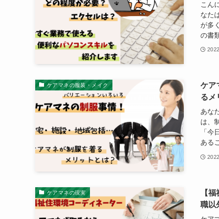
こん
なた
が多
の書類
202
ケア
ケアマネの服装・メイク
るメ
あな
は、
「今
ある
202
【福
ケアマネの現実
職以