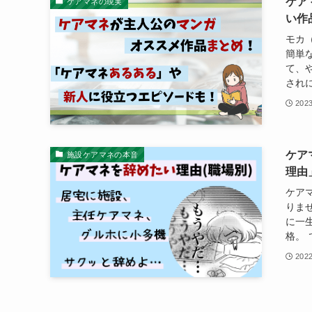
ケア
ケアマネの現実
い作
モカ
簡単
て、
されに
202
ケア
施設ケアマネの本音
理由
ケア
りま
に一
格。 
202