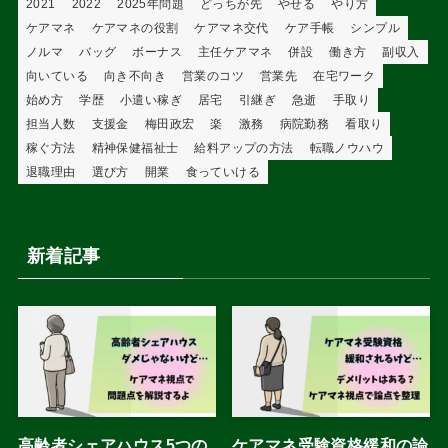
2021
2022
2025年問題
どっちが先
やせる
やり方
ケアマネ
ケアマネの役割
ケアマネ交代
ケア手帳
シンプル
ノルマ
バッグ
ボーナス
主任ケアマネ
併設
働き方
副収入
向いている
向き不向き
営業のコツ
営業先
在宅ワーク
始め方
学歴
小遣い稼ぎ
居宅
引継ぎ
急逝
手取り
担当人数
支援金
梅田政宏
楽
激務
病院勤務
看取り
稼ぐ方法
精神保健福祉士
給料アップの方法
転職ノウハウ
退職理由
選び方
開業
食っていける
新着記事
高齢者シェアハウス5つの
ケアマネ受験資格緩和の論