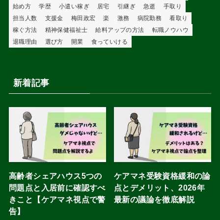
始め方
学歴
小遣い稼ぎ
居宅
引継ぎ
急逝
手取り
担当人数
支援金
梅田政宏
楽
激務
病院勤務
看取り
稼ぐ方法
精神保健福祉士
給料アップの方法
転職ノウハウ
退職理由
選び方
開業
食っていける
新着記事
高齢者シェアハウス5つの
ケアマネ受験資格緩和の論
問題点と入居前に確認すべ
点とデメリット、2026年
きこと【ケアマネ視点で警
最新の議論を徹底解説
告】