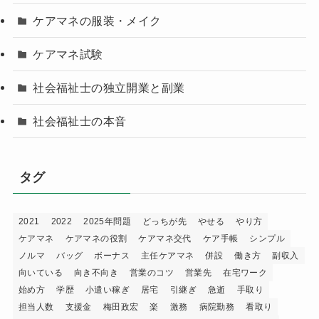
ケアマネの服装・メイク
ケアマネ試験
社会福祉士の独立開業と副業
社会福祉士の本音
タグ
2021
2022
2025年問題
どっちが先
やせる
やり方
ケアマネ
ケアマネの役割
ケアマネ交代
ケア手帳
シンプル
ノルマ
バッグ
ボーナス
主任ケアマネ
併設
働き方
副収入
向いている
向き不向き
営業のコツ
営業先
在宅ワーク
始め方
学歴
小遣い稼ぎ
居宅
引継ぎ
急逝
手取り
担当人数
支援金
梅田政宏
楽
激務
病院勤務
看取り