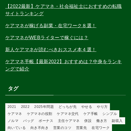
【2022最新】ケアマネ・社会福祉士におすすめの転職
サイトランキング
ケアマネが稼げる副業・在宅ワーク８選！
ケアマネがWEBライターで稼ぐには？
新人ケアマネが読むべきおススメ本４選！
ケアマネ手帳【最新2022】おすすめは？中身をランキ
ングで紹介
タグ
2021
2022
2025年問題
どっちが先
やせる
やり方
ケアマネ
ケアマネの役割
ケアマネ交代
ケア手帳
シンプル
ノルマ
バッグ
ボーナス
主任ケアマネ
併設
働き方
副収入
向いている
向き不向き
営業のコツ
営業先
在宅ワーク