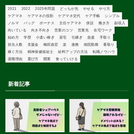
2021
2022
2025年問題
どっちが先
やせる
やり方
ケアマネ
ケアマネの役割
ケアマネ交代
ケア手帳
シンプル
ノルマ
バッグ
ボーナス
主任ケアマネ
併設
働き方
副収入
向いている
向き不向き
営業のコツ
営業先
在宅ワーク
始め方
学歴
小遣い稼ぎ
居宅
引継ぎ
急逝
手取り
担当人数
支援金
梅田政宏
楽
激務
病院勤務
看取り
稼ぐ方法
精神保健福祉士
給料アップの方法
転職ノウハウ
退職理由
選び方
開業
食っていける
新着記事