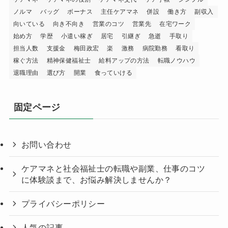
ノルマ
バッグ
ボーナス
主任ケアマネ
併設
働き方
副収入
向いている
向き不向き
営業のコツ
営業先
在宅ワーク
始め方
学歴
小遣い稼ぎ
居宅
引継ぎ
急逝
手取り
担当人数
支援金
梅田政宏
楽
激務
病院勤務
看取り
稼ぐ方法
精神保健福祉士
給料アップの方法
転職ノウハウ
退職理由
選び方
開業
食っていける
固定ページ
お問い合わせ
ケアマネと社会福祉士の転職や副業、仕事のコツ
に体験談まで、お悩み解決しませんか？
プライバシーポリシー
人気の記事